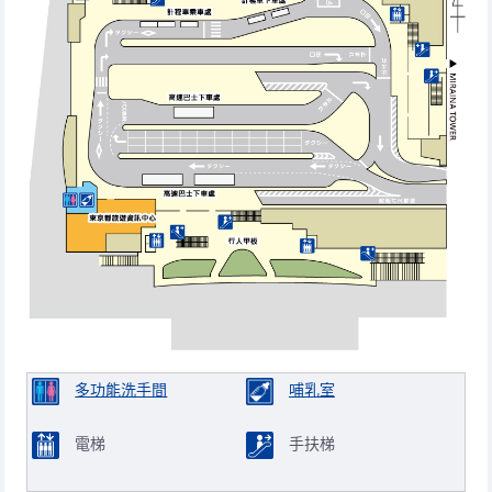
多功能洗手間
哺乳室
電梯
手扶梯