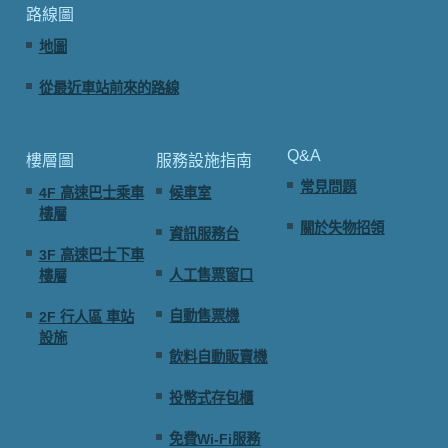
路線圖
地圖
從最近車站前來的路線
Q&A
樓層圖
服務設施指南
常見問題
4F 高速巴士乘車
候車室
樓層
關於失物招領
資訊服務台
3F 高速巴士下車
人工售票窗口
樓層
自動售票機
2F 行人區 車站
設施
飲料自動販賣機
投幣式存包櫃
免費Wi-Fi服務