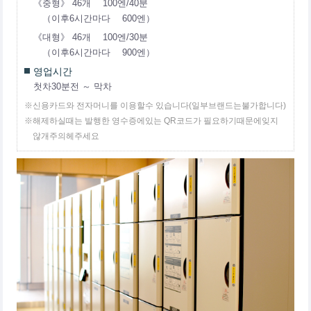
《중형》 46개 100엔/40분
（이후6시간마다 600엔）
《대형》 46개 100엔/30분
（이후6시간마다 900엔）
영업시간
첫차30분전 ～ 막차
※신용카드와 전자머니를 이용할수 있습니다(일부브랜드는불가합니다)
※해제하실때는 발행한 영수증에있는 QR코드가 필요하기때문에잊지
않개주의헤주세요