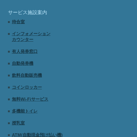
サービス施設案内
待合室
インフォメーション
カウンター
有人発券窓口
自動発券機
飲料自動販売機
コインロッカー
無料Wi-Fiサービス
多機能トイレ
授乳室
ATM(自動現金預け払い機)