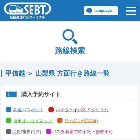
Language
路線検索
甲信越 ＞ 山梨県 方面行き路線一覧
購入予約サイト
高速バスネット
ハイウェイバスドットコム
発車オ～ライネット
リムジン(空港線)
定員制(自由席)
バスタ新宿での予約・発券不可