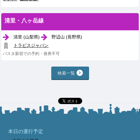
清里・八ヶ岳線
清里 (山梨県)
野辺山 (長野県)
トラビスジャパン
バスタ新宿での予約・発券不可
検索一覧
本日の運行予定