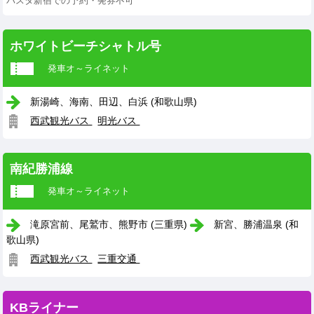
バスタ新宿での予約・発券不可
ホワイトビーチシャトル号
発車オ～ライネット
新湯崎、海南、田辺、白浜 (和歌山県)
西武観光バス
明光バス
南紀勝浦線
発車オ～ライネット
滝原宮前、尾鷲市、熊野市 (三重県)
新宮、勝浦温泉 (和
歌山県)
西武観光バス
三重交通
KBライナー