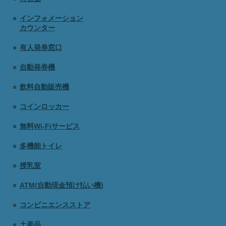
インフォメーション
カウンター
有人発券窓口
自動発券機
飲料自動販売機
コインロッカー
無料Wi-Fiサービス
多機能トイレ
授乳室
ATM(自動現金預け払い機)
コンビニエンスストア
土産品