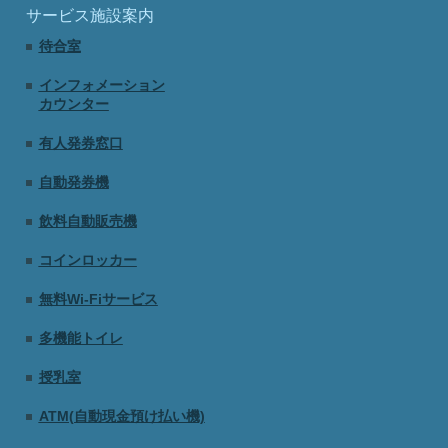
サービス施設案内
待合室
インフォメーション
カウンター
有人発券窓口
自動発券機
飲料自動販売機
コインロッカー
無料Wi-Fiサービス
多機能トイレ
授乳室
ATM(自動現金預け払い機)