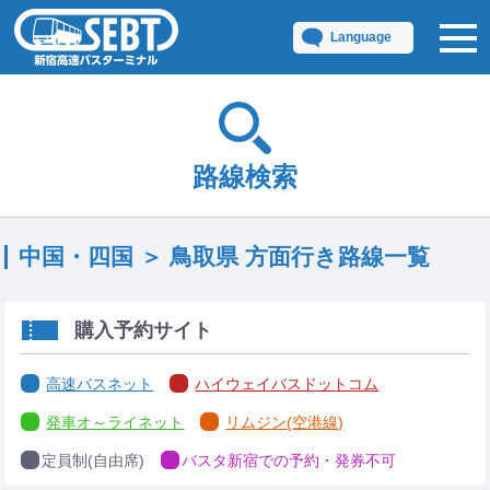
Language
路線検索
中国・四国 ＞ 鳥取県 方面行き路線一覧
購入予約サイト
高速バスネット
ハイウェイバスドットコム
発車オ～ライネット
リムジン(空港線)
定員制(自由席)
バスタ新宿での予約・発券不可