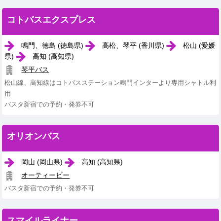
コトバスエクスプレス
鳴門、徳島 (徳島県)
高松、琴平 (香川県)
松山 (愛媛
県)
高知 (高知県)
琴平バス
松山線、高知線はコトバスステーション鳴門インターより専用シャトル利
用
バスタ新宿での予約・発券不可
オリオンバス
岡山 (岡山県)
高知 (高知県)
オーティービー
バスタ新宿での予約・発券不可
スマイルライナー