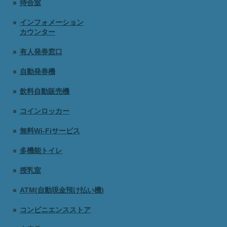
待合室
インフォメーション
カウンター
有人発券窓口
自動発券機
飲料自動販売機
コインロッカー
無料Wi-Fiサービス
多機能トイレ
授乳室
ATM(自動現金預け払い機)
コンビニエンスストア