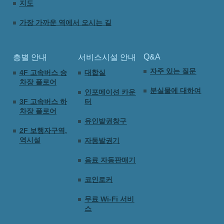
지도
가장 가까운 역에서 오시는 길
Q&A
층별 안내
서비스시설 안내
자주 있는 질문
4F 고속버스 승
대합실
차장 플로어
분실물에 대하여
인포메이션 카운
3F 고속버스 하
터
차장 플로어
유인발권창구
2F 보행자구역,
역시설
자동발권기
음료 자동판매기
코인로커
무료 Wi-Fi 서비
스